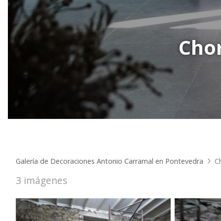
Chor
Galería de Decoraciones Antonio Carramal en Pontevedra
C
3 imágenes